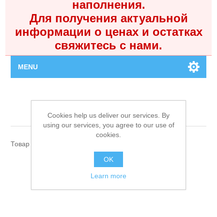
наполнения.
Для получения актуальной
информации о ценах и остатках
свяжитесь с нами.
MENU
Главная
Без бренда
Cookies help us deliver our services. By
Каталог
using our services, you agree to our use of
cookies.
Товар без указанного производителя
Контакты
OK
Личный кабинет
Learn more
Поиск