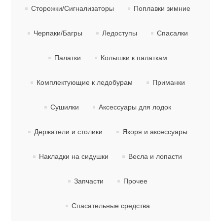
Сторожки/Сигнализаторы
Поплавки зимние
Туризм и Активный отдых
Черпаки/Багры
Ледоступы
Спасалки
Палатки
Колышки к палаткам
Комплектующие к ледобурам
Приманки
Сушилки
Аксессуары для лодок
Держатели и столики
Якоря и аксессуары
Накладки на сидушки
Весла и лопасти
Одежда/Обувь
Запчасти
Прочее
Спасательные средства