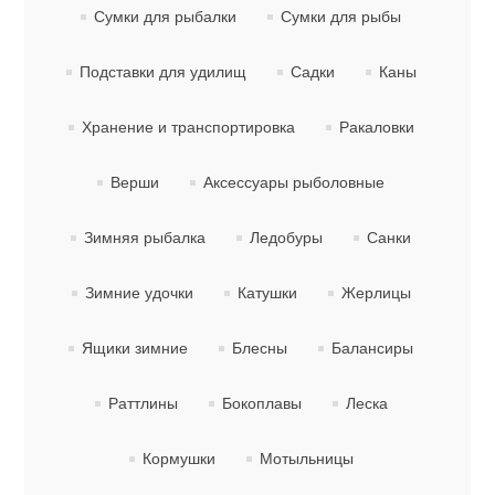
Сумки для рыбалки
Сумки для рыбы
Подставки для удилищ
Садки
Каны
Хранение и транспортировка
Ракаловки
Верши
Аксессуары рыболовные
Спасательные средства
Зимняя рыбалка
Ледобуры
Санки
Зимние удочки
Катушки
Жерлицы
Ящики зимние
Блесны
Балансиры
Раттлины
Бокоплавы
Леска
Кормушки
Мотыльницы