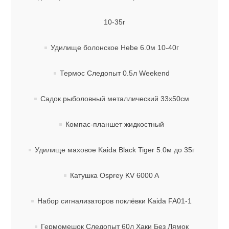
10-35г
Удилище болонское Hebe 6.0м 10-40г
Термос Следопыт 0.5л Weekend
Садок рыболовный металлический 33х50см
Компас-планшет жидкостный
Удилище маховое Kaida Black Tiger 5.0м до 35г
Катушка Osprey KV 6000 A
Набор сигнализаторов поклёвки Kaida FA01-1
Гермомешок Следопыт 60л Хаки Без Лямок