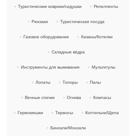
Фонари
Туристические коврики/сидушки
Репелленты
Рюкзаки
Туристическая посуда
Газовое оборудование
Казаны/Котелки
Складные вёдра
Инструменты для выживания
Мультитулы
Лопаты
Топоры
Пилы
Ножи
Вечные спички
Огнива
Компасы
Гермомешки
Термосы
Коптильни/Щепа
Бинокли/Монокли