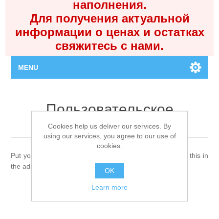
наполнения.
Для получения актуальной
информации о ценах и остатках
свяжитесь с нами.
MENU
Главная
Пользовательское
Каталог
соглашение
Cookies help us deliver our services. By
using our services, you agree to our use of
cookies.
Контакты
Put your conditions of use information here. You can edit this in
the admin site.
OK
Личный кабинет
Learn more
Поиск