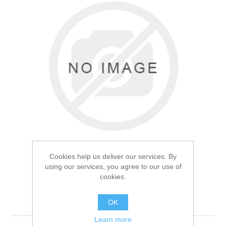
Товары для рыбалки
Cookies help us deliver our services. By
using our services, you agree to our use of
cookies.
Аксессуары для лодок
Бинокль Yagnob 16х25
OK
Learn more