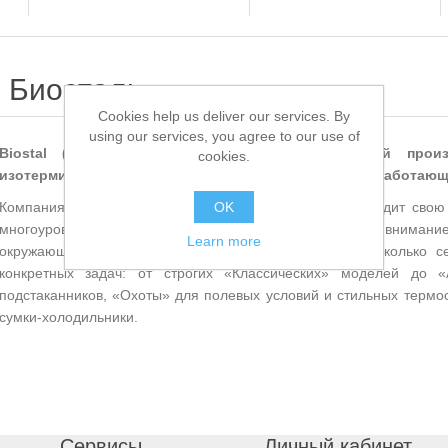
Биосталь
Cookies help us deliver our services. By
using our services, you agree to our use of
Biostal (Биосталь) — это ведущий российский прои
cookies.
изотермической продукции из нержавеющей стали, работающи
Компания была основана в Москве и сегодня производит свою
OK
многоуровневым контролем качества, уделяя особое внимани
Learn more
окружающей среды. Ассортимент Biostal включает несколько с
конкретных задач: от строгих «Классических» моделей до 
подстаканников, «Охоты» для полевых условий и стильных термос
сумки-холодильники.
Сервисы
Личный кабинет