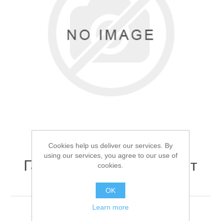
Товары для рыбалки
Cookies help us deliver our services. By
using our services, you agree to our use of
Газовая плита Следопыт
cookies.
Pioneer
Аксессуары для лодок
OK
Learn more
Газовая плита Следопыт Pioneer