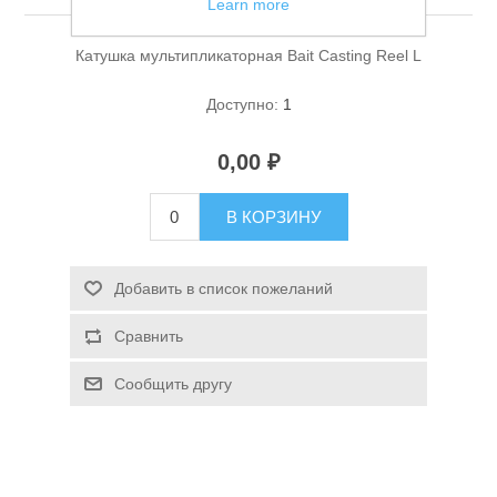
Learn more
Катушка мультипликаторная Bait Casting Reel L
Доступно:
1
0,00 ₽
Спасательные средства
В КОРЗИНУ
Добавить в список пожеланий
Сравнить
Сообщить другу