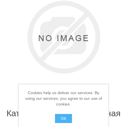
Товары для рыбалки
Cookies help us deliver our services. By
using our services, you agree to our use of
cookies.
Аксессуары для лодок
Катушка мультипликаторная
OK
Bait Casting Reel L