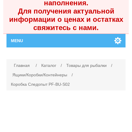
наполнения.
Для получения актуальной
информации о ценах и остатках
свяжитесь с нами.
MENU
Главная
Имя атрибута
Значение атрибута
Главная
/
Каталог
/
Товары для рыбалки
/
Каталог
Ящики/Коробки/Контейнеры
/
Коробка Следопыт PF-BU-S02
Контакты
Личный кабинет
Поиск