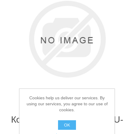
Товары для рыбалки
Cookies help us deliver our services. By
using our services, you agree to our use of
cookies.
Аксессуары для лодок
Коробка Следопыт PF-BU-
OK
S02