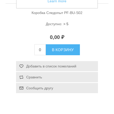
Learn more
Коробка Следопыт PF-BU-S02
Доступно:
> 5
0,00 ₽
Спасательные средства
В КОРЗИНУ
Добавить в список пожеланий
Сравнить
Сообщить другу