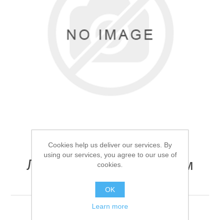
Товары для рыбалки
Cookies help us deliver our services. By
using our services, you agree to our use of
Леска Kaida Target 150м
cookies.
0.40мм
Аксессуары для лодок
OK
Learn more
Леска Kaida Target 150м 0.40мм