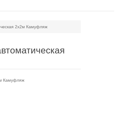
ическая 2x2м Камуфляж
автоматическая
2м Камуфляж