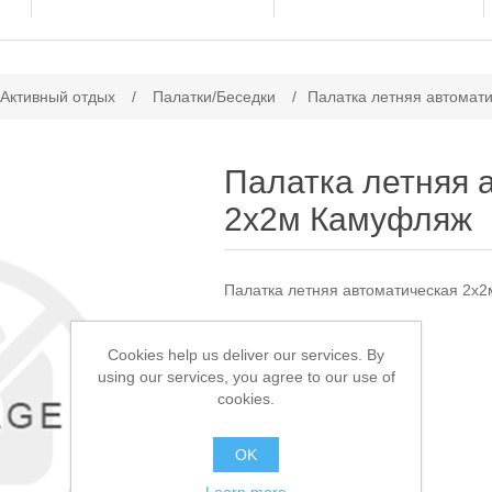
ачение атрибута
 Активный отдых
/
Палатки/Беседки
/
Палатка летняя автомат
Палатка летняя 
2x2м Камуфляж
Палатка летняя автоматическая 2x
Доступно:
2
Cookies help us deliver our services. By
using our services, you agree to our use of
1 850,00 ₽
cookies.
В КОРЗИНУ
OK