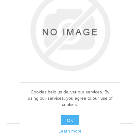
Товары для рыбалки
Cookies help us deliver our services. By
using our services, you agree to our use of
cookies.
Подсак Mifine CCD600
Аксессуары для лодок
OK
Learn more
Подсак Mifine CCD600