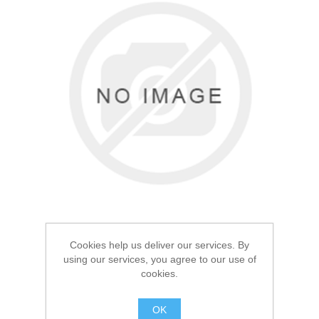
Товары для рыбалки
Cookies help us deliver our services. By
using our services, you agree to our use of
Аксессуары для лодок
cookies.
Пули для пневматики
круглые Borner Gold
OK