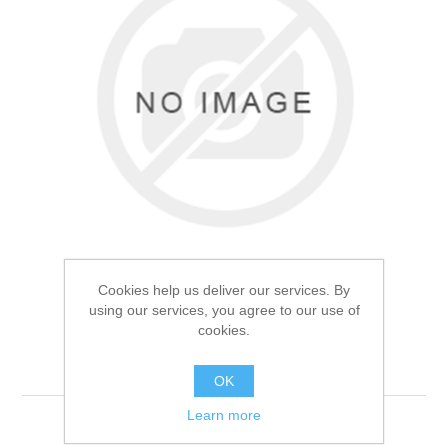
Товары для рыбалки
Cookies help us deliver our services. By
using our services, you agree to our use of
cookies.
Садок Kaida A71 2.5м
Аксессуары для лодок
OK
Learn more
Доступно:
5