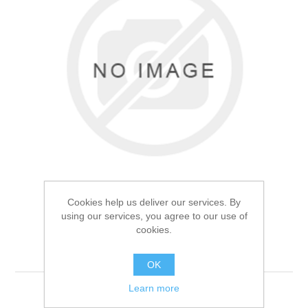
Товары для рыбалки
Cookies help us deliver our services. By
using our services, you agree to our use of
cookies.
Садок Kumyang 3.0м
Аксессуары для лодок
OK
Learn more
Садок Kumyang 3.0м