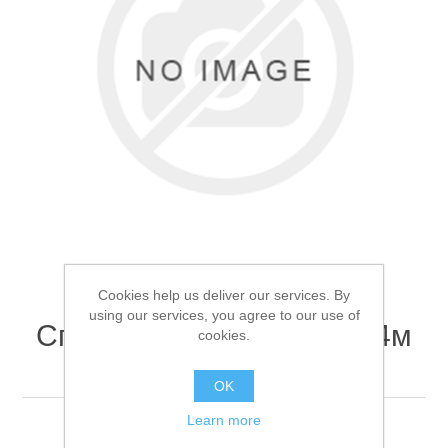
Товары для рыбалки
Cookies help us deliver our services. By
using our services, you agree to our use of
Спиннинг Kaida Order 2.4м
cookies.
2-15г
Аксессуары для лодок
OK
Learn more
Спиннинг Kaida Order 2.4м 2-15г