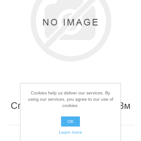
Товары для рыбалки
Cookies help us deliver our services. By
using our services, you agree to our use of
Спиннинг Takara Galaxy 3м
cookies.
7-28г
Аксессуары для лодок
OK
Learn more
Спиннинг Takara Galaxy 3м 7-28г