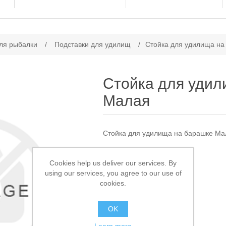
ачение атрибута
ля рыбалки
/
Подставки для удилищ
/
Стойка для удилища на
Стойка для удил
Малая
Стойка для удилища на барашке Ма
Доступно:
> 5
Cookies help us deliver our services. By
using our services, you agree to our use of
120,00 ₽
cookies.
В КОРЗИНУ
OK