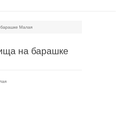
 барашке Малая
ища на барашке
лая