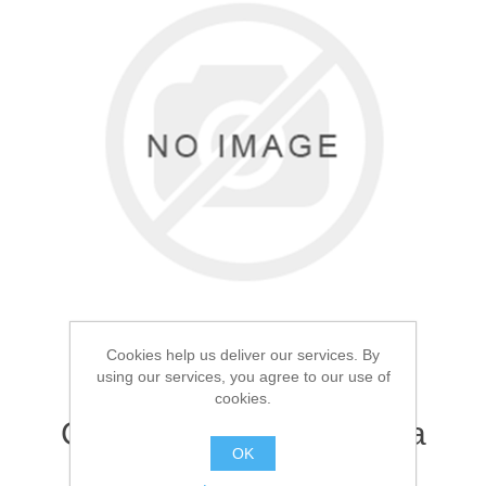
Товары для рыбалки
Cookies help us deliver our services. By
using our services, you agree to our use of
cookies.
Аксессуары для лодок
Стойка для удилища на
OK
закрутке Большая