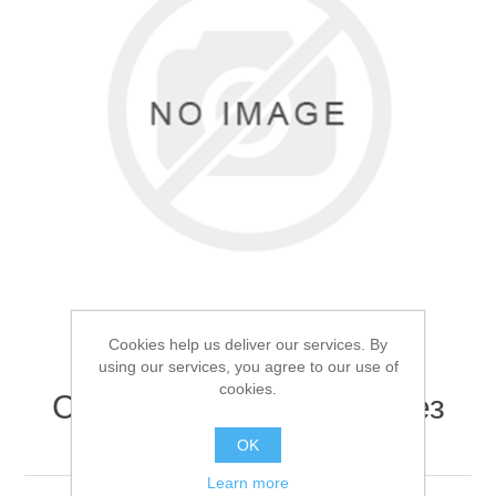
Товары для рыбалки
Cookies help us deliver our services. By
using our services, you agree to our use of
cookies.
Сумка тактическая через
Аксессуары для лодок
плечо Черная
OK
Learn more