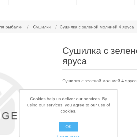
ачение атрибута
ля рыбалки
/
Сушилки
/
Сушилка с зеленой молнией 4 яруса
Сушилка с зелен
яруса
Сушилка с зеленой молнией 4 яруса
Доступно:
1
Cookies help us deliver our services. By
using our services, you agree to our use of
1 250,00 ₽
cookies.
В КОРЗИНУ
OK