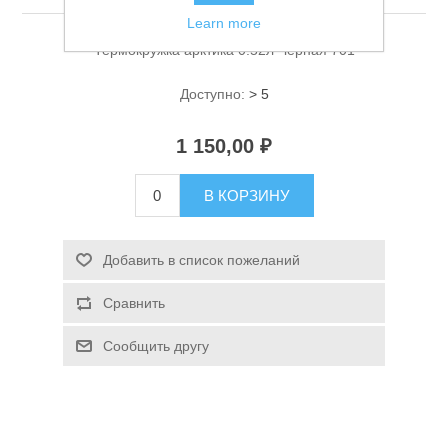
Learn more
Термокружка арктика 0.52л Черная 701
Доступно:
> 5
1 150,00 ₽
Спасательные средства
В КОРЗИНУ
Добавить в список пожеланий
Сравнить
Сообщить другу