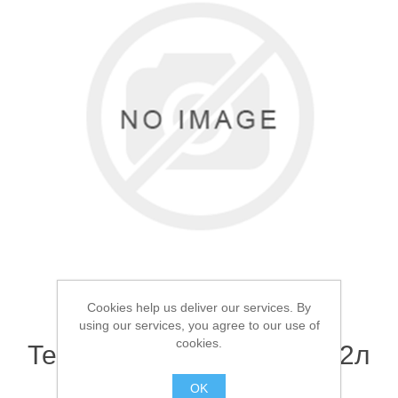
Товары для рыбалки
Cookies help us deliver our services. By
using our services, you agree to our use of
Аксессуары для лодок
cookies.
Термокружка арктика 0.52л
Черная 701
OK