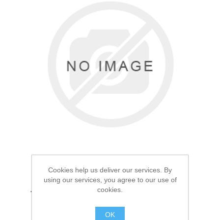
Товары для рыбалки
Cookies help us deliver our services. By
using our services, you agree to our use of
Аксессуары для лодок
cookies.
Термокружка сититерм
Арктика Голубая 0.5л
OK