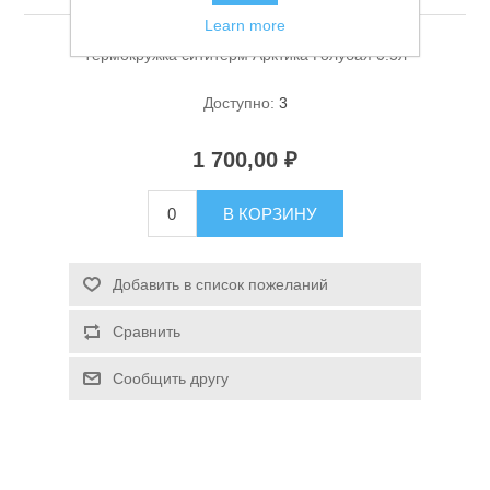
Learn more
Термокружка сититерм Арктика Голубая 0.5л
Доступно:
3
1 700,00 ₽
Спасательные средства
В КОРЗИНУ
Добавить в список пожеланий
Сравнить
Сообщить другу