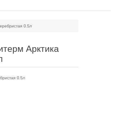
еребристая 0.5л
итерм Арктика
л
бристая 0.5л