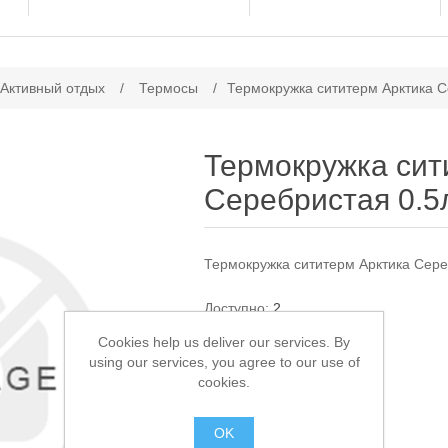
ачение атрибута
 Активный отдых
/
Термосы
/
Термокружка сититерм Арктика С
Термокружка сит
Серебристая 0.5
Термокружка сититерм Арктика Сере
Доступно:
2
Cookies help us deliver our services. By
1 550,00 ₽
using our services, you agree to our use of
cookies.
В КОРЗИНУ
OK