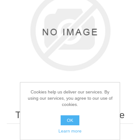
Товары для рыбалки
Cookies help us deliver our services. By
using our services, you agree to our use of
cookies.
Термоноски 5.11 Черные
Аксессуары для лодок
OK
Learn more
Термоноски 5.11 Черные