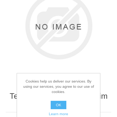
Товары для рыбалки
Cookies help us deliver our services. By
using our services, you agree to our use of
cookies.
Термоноски Comfort Extrim
Аксессуары для лодок
41-43р
OK
Learn more