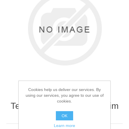
Товары для рыбалки
Cookies help us deliver our services. By
using our services, you agree to our use of
cookies.
Термоноски Comfort Extrim
Аксессуары для лодок
44-46р
OK
Learn more