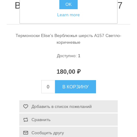
Верблюжья шерсть A157
OK
Светло-коричневые
Learn more
Термоноски Elise's Верблюжья шерсть A157 Светло-
коричневые
Доступно:
1
Спасательные средства
180,00 ₽
В КОРЗИНУ
Добавить в список пожеланий
Сравнить
Сообщить другу