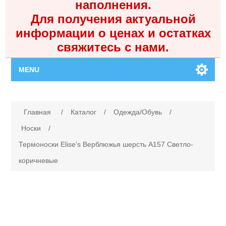
наполнения.
Для получения актуальной
информации о ценах и остатках
свяжитесь с нами.
MENU
Главная
Имя атрибута
Значение атрибута
Главная
/
Каталог
/
Одежда/Обувь
/
Каталог
Носки
/
Термоноски Elise's Верблюжья шерсть A157 Светло-
Контакты
коричневые
Личный кабинет
Поиск