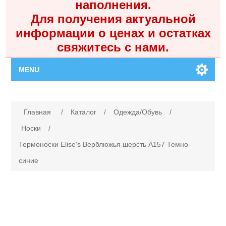
наполнения.
Для получения актуальной
информации о ценах и остатках
свяжитесь с нами.
MENU
Главная
Имя атрибута
Значение атрибута
Главная
/
Каталог
/
Одежда/Обувь
/
Каталог
Носки
/
Термоноски Elise's Верблюжья шерсть A157 Темно-
Контакты
синие
Личный кабинет
Поиск