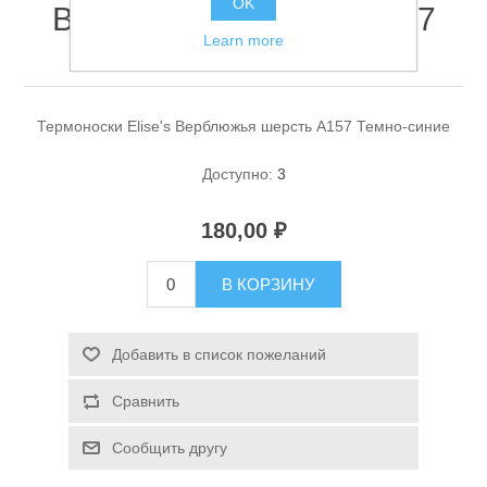
OK
Верблюжья шерсть A157
Learn more
Темно-синие
Термоноски Elise's Верблюжья шерсть A157 Темно-синие
Доступно:
3
Спасательные средства
180,00 ₽
В КОРЗИНУ
Добавить в список пожеланий
Сравнить
Сообщить другу