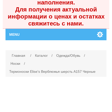
наполнения.
Для получения актуальной
информации о ценах и остатках
свяжитесь с нами.
MENU
Главная
Имя атрибута
Значение атрибута
Главная
/
Каталог
/
Одежда/Обувь
/
Каталог
Носки
/
Термоноски Elise's Верблюжья шерсть A157 Черные
Контакты
Личный кабинет
Поиск