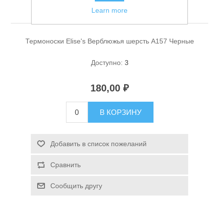
Черные
Learn more
Термоноски Elise's Верблюжья шерсть A157 Черные
Доступно:
3
180,00 ₽
Спасательные средства
В КОРЗИНУ
Добавить в список пожеланий
Сравнить
Сообщить другу