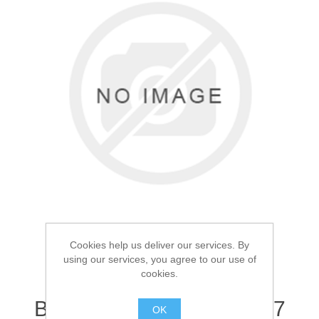
Товары для рыбалки
Cookies help us deliver our services. By
using our services, you agree to our use of
Аксессуары для лодок
cookies.
Термоноски Elise's
Верблюжья шерсть A157
OK