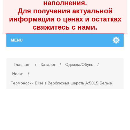
наполнения.
Для получения актуальной
информации о ценах и остатках
свяжитесь с нами.
MENU
Главная
Имя атрибута
Значение атрибута
Главная
/
Каталог
/
Одежда/Обувь
/
Каталог
Носки
/
Термоноски Elise's Верблюжья шерсть A:5015 Белые
Контакты
Личный кабинет
Поиск