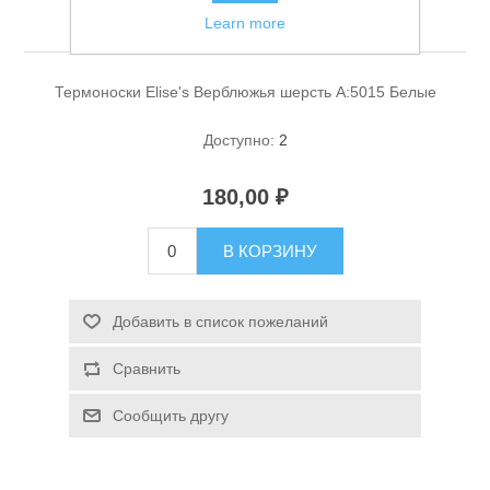
Белые
Learn more
Термоноски Elise's Верблюжья шерсть A:5015 Белые
Доступно:
2
180,00 ₽
Спасательные средства
В КОРЗИНУ
Добавить в список пожеланий
Сравнить
Сообщить другу