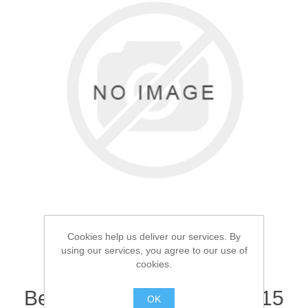
Товары для рыбалки
Cookies help us deliver our services. By
using our services, you agree to our use of
Аксессуары для лодок
cookies.
Термоноски Elise's
Верблюжья шерсть A:5015
OK