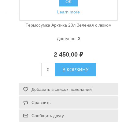
OK
Зеленая с люком
Learn more
Термосумка Арктика 20л Зеленая с люком
Доступно:
3
2 450,00 ₽
Спасательные средства
В КОРЗИНУ
Добавить в список пожеланий
Сравнить
Сообщить другу