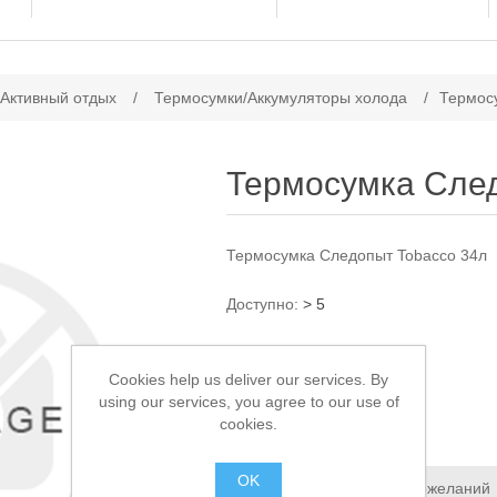
ачение атрибута
 Активный отдых
/
Термосумки/Аккумуляторы холода
/
Термос
Термосумка След
Термосумка Следопыт Tobacco 34л
Доступно:
> 5
1 750,00 ₽
Cookies help us deliver our services. By
using our services, you agree to our use of
В КОРЗИНУ
cookies.
OK
Добавить в список пожеланий