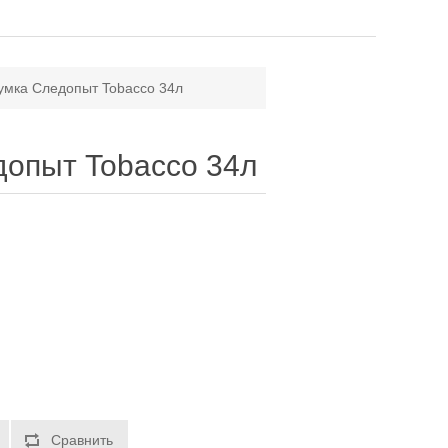
умка Следопыт Tobacco 34л
опыт Tobacco 34л
Сравнить