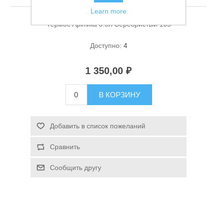
Learn more
Термос Арктика 0.5л Серебристый 105
Доступно:
4
1 350,00 ₽
Спасательные средства
В КОРЗИНУ
Добавить в список пожеланий
Сравнить
Сообщить другу