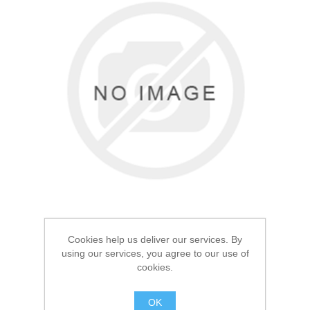
Товары для рыбалки
Cookies help us deliver our services. By
using our services, you agree to our use of
Аксессуары для лодок
cookies.
Термос Арктика 0.5л
Серебристый 105
OK