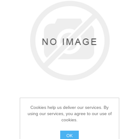
Товары для рыбалки
Cookies help us deliver our services. By
using our services, you agree to our use of
Аксессуары для лодок
cookies.
Термос Арктика 0.5л с
чехлом 101
OK