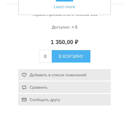
Learn more
Термос Арктика 0.5л с чехлом 101
Доступно:
> 5
1 350,00 ₽
Спасательные средства
В КОРЗИНУ
Добавить в список пожеланий
Сравнить
Сообщить другу