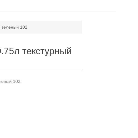
й зеленый 102
0.75л текстурный
еленый 102