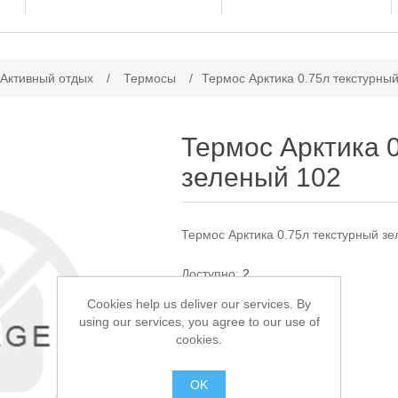
ачение атрибута
 Активный отдых
/
Термосы
/
Термос Арктика 0.75л текстурны
Термос Арктика 
зеленый 102
Термос Арктика 0.75л текстурный з
Доступно:
2
Cookies help us deliver our services. By
1 550,00 ₽
using our services, you agree to our use of
cookies.
В КОРЗИНУ
OK