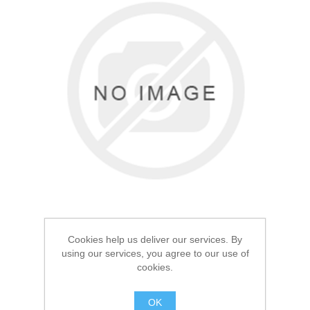
Товары для рыбалки
Cookies help us deliver our services. By
using our services, you agree to our use of
Аксессуары для лодок
cookies.
Термос Арктика 0.9л
Серебристый
OK