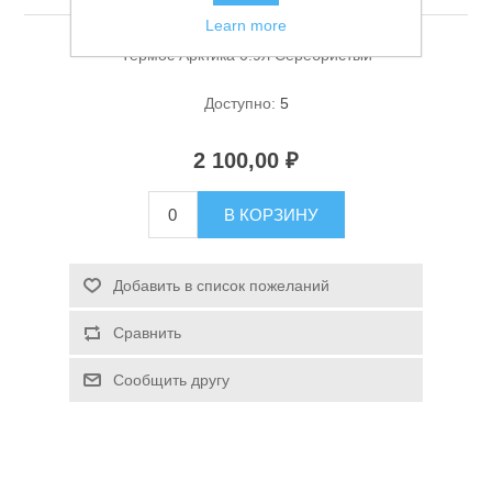
Learn more
Термос Арктика 0.9л Серебристый
Доступно:
5
2 100,00 ₽
Спасательные средства
В КОРЗИНУ
Добавить в список пожеланий
Сравнить
Сообщить другу