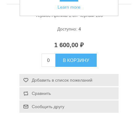
Learn more
Термос Арктика 1.0л Черный 105
Доступно:
4
1 600,00 ₽
Спасательные средства
В КОРЗИНУ
Добавить в список пожеланий
Сравнить
Сообщить другу