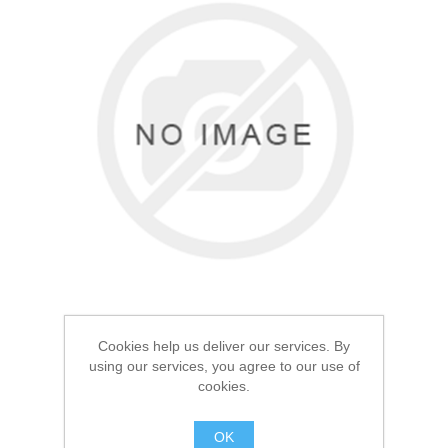
Товары для рыбалки
Cookies help us deliver our services. By
using our services, you agree to our use of
Аксессуары для лодок
cookies.
Термос Арктика 1.0л
Черный 105
OK