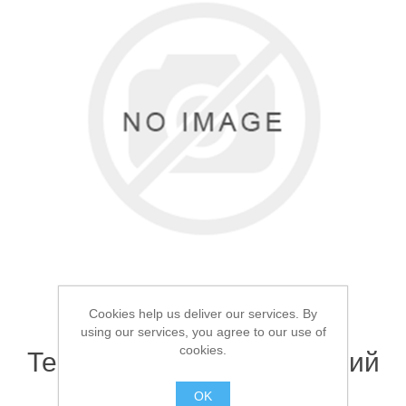
Товары для рыбалки
Cookies help us deliver our services. By
using our services, you agree to our use of
Аксессуары для лодок
cookies.
Термос Арктика 1.2л Синий
106
OK