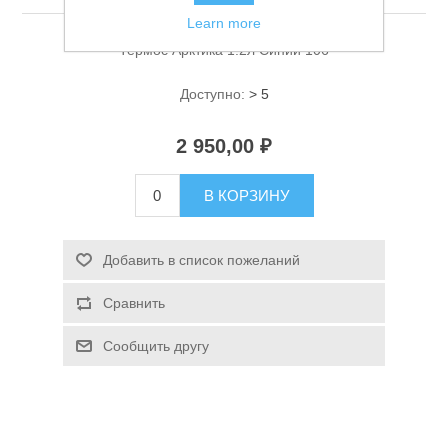
Learn more
Термос Арктика 1.2л Синий 106
Доступно:
> 5
2 950,00 ₽
Спасательные средства
В КОРЗИНУ
Добавить в список пожеланий
Сравнить
Сообщить другу