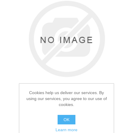
Товары для рыбалки
Cookies help us deliver our services. By
using our services, you agree to our use of
cookies.
Аксессуары для лодок
Термос Арктика 1.2л
OK
Черный 105
Learn more