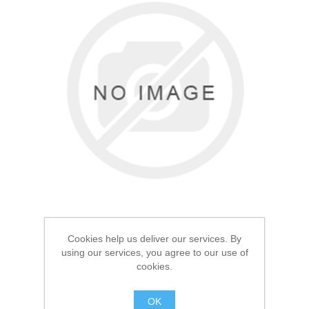
Товары для рыбалки
Cookies help us deliver our services. By
using our services, you agree to our use of
Аксессуары для лодок
cookies.
Термос Арктика 1.2л
Черный 106
OK