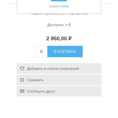
Learn more
Термос Арктика 1.2л Черный 106
Доступно:
> 5
2 950,00 ₽
Спасательные средства
В КОРЗИНУ
Добавить в список пожеланий
Сравнить
Сообщить другу