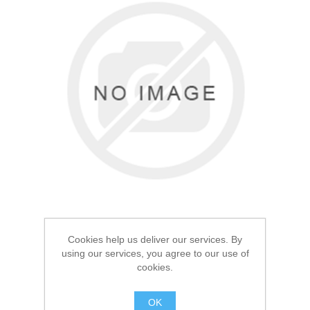
Товары для рыбалки
Cookies help us deliver our services. By
using our services, you agree to our use of
Аксессуары для лодок
cookies.
Термос Арктика 1.6л
Черный 106
OK