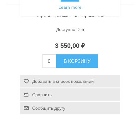
Learn more
Термос Арктика 1.6л Черный 106
Доступно:
> 5
3 550,00 ₽
Спасательные средства
В КОРЗИНУ
Добавить в список пожеланий
Сравнить
Сообщить другу