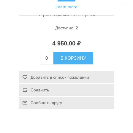
Learn more
Термос Арктика 2.2л Черный
Доступно:
2
4 950,00 ₽
Спасательные средства
В КОРЗИНУ
Добавить в список пожеланий
Сравнить
Сообщить другу