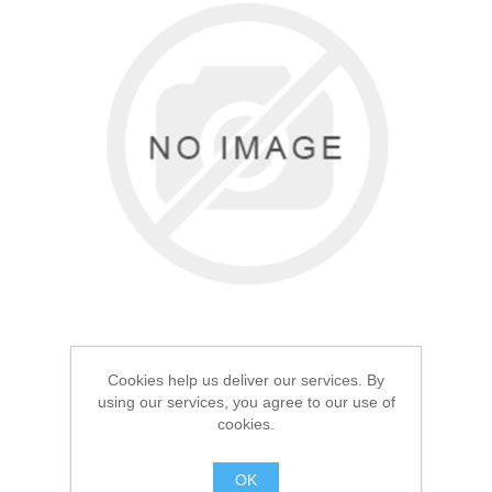
Товары для рыбалки
Cookies help us deliver our services. By
using our services, you agree to our use of
Аксессуары для лодок
cookies.
Термос Арктика 2.2л
Черный
OK