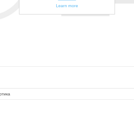
Learn more
Сообщить другу
ртика