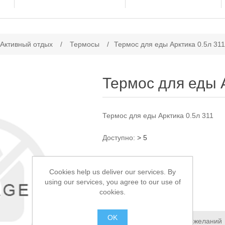
ачение атрибута
 Активный отдых
/
Термосы
/
Термос для еды Арктика 0.5л 311
Термос для еды 
Термос для еды Арктика 0.5л 311
Доступно:
> 5
1 950,00 ₽
Cookies help us deliver our services. By
using our services, you agree to our use of
В КОРЗИНУ
cookies.
OK
Добавить в список пожеланий