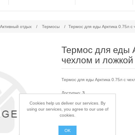
ачение атрибута
 Активный отдых
/
Термосы
/
Термос для еды Арктика 0.75л с
Термос для еды А
чехлом и ложкой
Термос для еды Арктика 0.75л с чех
Доступно:
3
Cookies help us deliver our services. By
2 350,00 ₽
using our services, you agree to our use of
cookies.
В КОРЗИНУ
OK