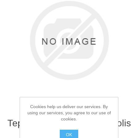
Товары для рыбалки
Cookies help us deliver our services. By
using our services, you agree to our use of
Аксессуары для лодок
cookies.
Термос Следопыт Megapolis
1.2л
OK