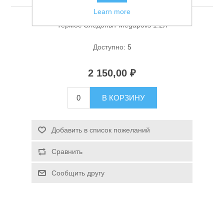
Learn more
Термос Следопыт Megapolis 1.2л
Доступно:
5
2 150,00 ₽
Спасательные средства
В КОРЗИНУ
Добавить в список пожеланий
Сравнить
Сообщить другу