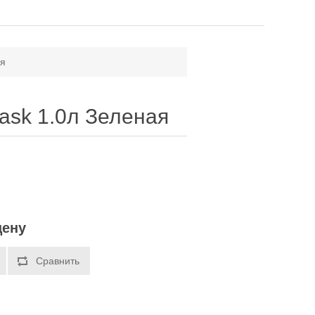
ая
ask 1.0л Зеленая
цену
Сравнить