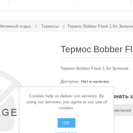
ачение атрибута
 Активный отдых
/
Термосы
/
Термос Bobber Flask 1.0л Зелен
Термос Bobber Fl
Термос Bobber Flask 1.0л Зеленая
Доступно:
Нет в наличии
Звоните, чтобы узнать 
Cookies help us deliver our services. By
using our services, you agree to our use of
cookies.
Добавить в список пожеланий
Сообщить другу
OK