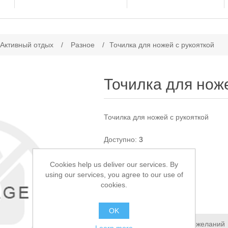
ачение атрибута
 Активный отдых
/
Разное
/
Точилка для ножей с рукояткой
Точилка для ноже
Точилка для ножей с рукояткой
Доступно:
3
Cookies help us deliver our services. By
300,00 ₽
using our services, you agree to our use of
cookies.
В КОРЗИНУ
OK
Добавить в список пожеланий