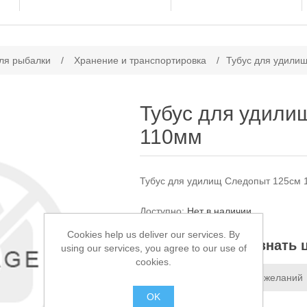
ачение атрибута
ля рыбалки
/
Хранение и транспортировка
/
Тубус для удили
Тубус для удили
110мм
Тубус для удилищ Следопыт 125см
Доступно:
Нет в наличии
Cookies help us deliver our services. By
Звоните, чтобы узнать 
using our services, you agree to our use of
cookies.
Добавить в список пожеланий
OK
Сообщить другу