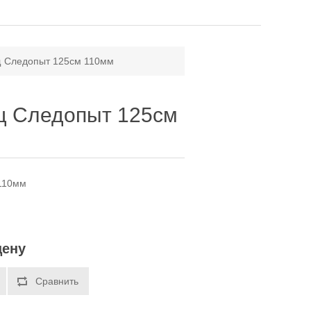
щ Следопыт 125см 110мм
щ Следопыт 125см
 110мм
цену
Сравнить