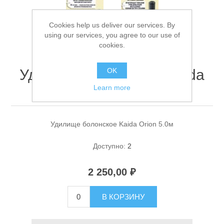
Cookies help us deliver our services. By
using our services, you agree to our use of
cookies.
Удилище болонское Kaida
OK
Orion 5.0м
Learn more
Спасательные средства
Удилище болонское Kaida Orion 5.0м
Доступно:
2
2 250,00 ₽
В КОРЗИНУ