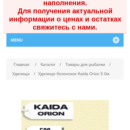
наполнения.
Для получения актуальной
информации о ценах и остатках
свяжитесь с нами.
MENU
Главная
Имя атрибута
Значение атрибута
Главная
/
Каталог
/
Товары для рыбалки
/
Каталог
Удилища
/
Удилище болонское Kaida Orion 5.0м
Контакты
Личный кабинет
Поиск