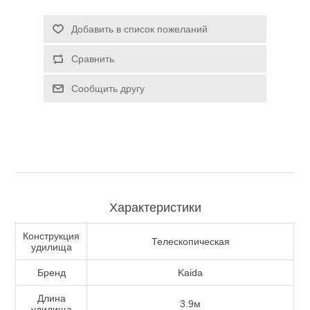
Туризм и Активный отдых
Добавить в список пожеланий
Сравнить
Сообщить другу
Характеристики
Одежда/Обувь
Конструкция
Телескопическая
удилища
Бренд
Kaida
Длина
3.9м
удилища