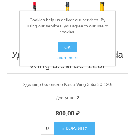
Cookies help us deliver our services. By
using our services, you agree to our use of
cookies.
OK
Удилище болонское Kaida
Спасательные средства
Learn more
Wing 3.9м 30-120г
Удилище болонское Kaida Wing 3.9м 30-120г
Доступно:
2
800,00 ₽
В КОРЗИНУ